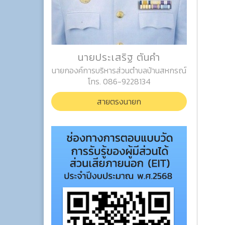
นายประเสริฐ ตันคำ
นายกองค์การบริหารส่วนตำบลบ้านสหกรณ์
โทร. 086-9228134
สายตรงนายก