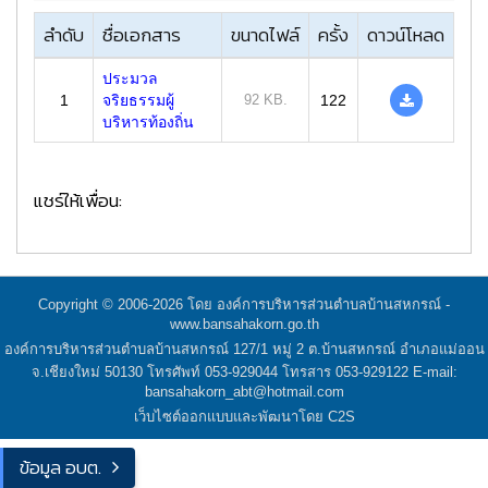
ลำดับ
ชื่อเอกสาร
ขนาดไฟล์
ครั้ง
ดาวน์โหลด
ประมวล
1
จริยธรรมผู้
92 KB.
122
บริหารท้องถิ่น
แชร์ให้เพื่อน:
Copyright © 2006-2026 โดย องค์การบริหารส่วนตำบลบ้านสหกรณ์ -
www.bansahakorn.go.th
องค์การบริหารส่วนตำบลบ้านสหกรณ์ 127/1 หมู่ 2 ต.บ้านสหกรณ์ อำเภอแม่ออน
จ.เชียงใหม่ 50130 โทรศัพท์ 053-929044 โทรสาร 053-929122 E-mail:
bansahakorn_abt@hotmail.com
เว็บไซต์ออกแบบและพัฒนาโดย C2S
ข้อมูล อบต.